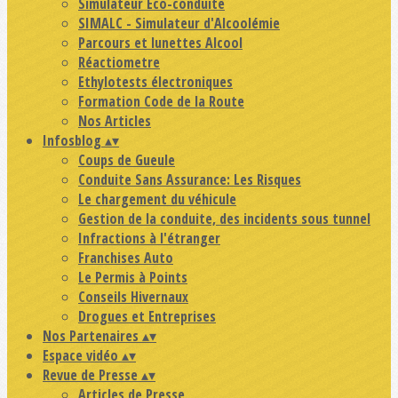
Simulateur Eco-conduite
SIMALC - Simulateur d'Alcoolémie
Parcours et lunettes Alcool
Réactiometre
Ethylotests électroniques
Formation Code de la Route
Nos Articles
Infosblog
▴
▾
Coups de Gueule
Conduite Sans Assurance: Les Risques
Le chargement du véhicule
Gestion de la conduite, des incidents sous tunnel
Infractions à l'étranger
Franchises Auto
Le Permis à Points
Conseils Hivernaux
Drogues et Entreprises
Nos Partenaires
▴
▾
Espace vidéo
▴
▾
Revue de Presse
▴
▾
Articles de Presse