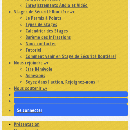
Enregistrements Audio et Vidéo
Stages de Sécurité Routière
▴
▾
Le Permis à Points
Types de Stages
Calendrier des Stages
Barème des infractions
Nous contacter
Tutoriel
Comment venir en Stage de Sécurité Routière?
Nous rejoindre
▴
▾
Etre Bénévole
Adhésions
Soyez dans l'action, Rejoignez-nous !!
Nous soutenir
▴
▾
Se connecter
Présentation