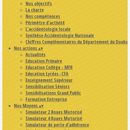
Nos objectifs
La charte
Nos compétences
Périmètre d'activité
L'accidentologie locale
Synthèse Accidentologie Nationale
Chiffres Complémentaires du Département du Doubs
Nos actions
▴
▾
Actualités
Education Primaire
Education Collège - MFR
Education Lycées -CFA
Enseignement Supérieur
Sensibilisation Séniors
Sensibilisations Grand Public
Formation Entreprise
Nos Moyens
▴
▾
Simulateur 2 Roues Motorisé
Simulateur 4 Roues Motorisé
Simulateur de perte d'adhérence