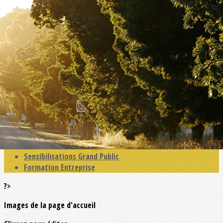
Exporter les lignes sélectionnées
Exporter toutes les colonnes
Exporter uniquement les colonnes affichées
Menu
<
>
Actualités
Education Primaire
Education Collège - MFR
Education Lycées -CFA
Enseignement Supérieur
Sensibilisation Séniors
Sensibilisations Grand Public
Formation Entreprise
?>
Images de la page d'accueil