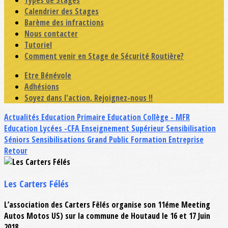
Types de Stages
Calendrier des Stages
Barème des infractions
Nous contacter
Tutoriel
Comment venir en Stage de Sécurité Routière?
Etre Bénévole
Adhésions
Soyez dans l'action, Rejoignez-nous !!
Actualités
Education Primaire
Education Collège - MFR
Education Lycées -CFA
Enseignement Supérieur
Sensibilisation
Séniors
Sensibilisations Grand Public
Formation Entreprise
Retour
Les Carters Félés
L’association des Carters Fêlés organise son 11éme Meeting
Autos Motos US) sur la commune de Houtaud le 16 et 17 Juin
2018.