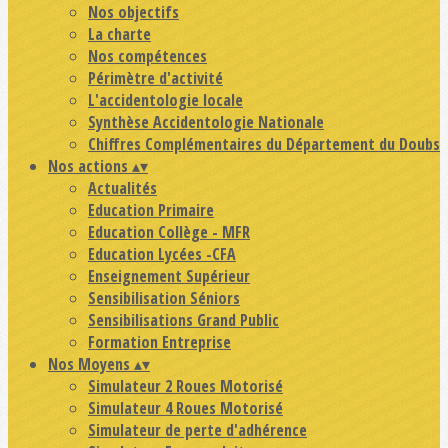
Nos objectifs
La charte
Nos compétences
Périmètre d'activité
L'accidentologie locale
Synthèse Accidentologie Nationale
Chiffres Complémentaires du Département du Doubs
Nos actions
▴
▾
Actualités
Education Primaire
Education Collège - MFR
Education Lycées -CFA
Enseignement Supérieur
Sensibilisation Séniors
Sensibilisations Grand Public
Formation Entreprise
Nos Moyens
▴
▾
Simulateur 2 Roues Motorisé
Simulateur 4 Roues Motorisé
Simulateur de perte d'adhérence