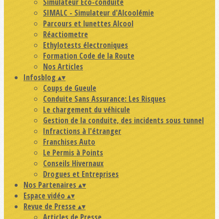
Simulateur Eco-conduite
SIMALC - Simulateur d'Alcoolémie
Parcours et lunettes Alcool
Réactiometre
Ethylotests électroniques
Formation Code de la Route
Nos Articles
Infosblog
▴
▾
Coups de Gueule
Conduite Sans Assurance: Les Risques
Le chargement du véhicule
Gestion de la conduite, des incidents sous tunnel
Infractions à l'étranger
Franchises Auto
Le Permis à Points
Conseils Hivernaux
Drogues et Entreprises
Nos Partenaires
▴
▾
Espace vidéo
▴
▾
Revue de Presse
▴
▾
Articles de Presse