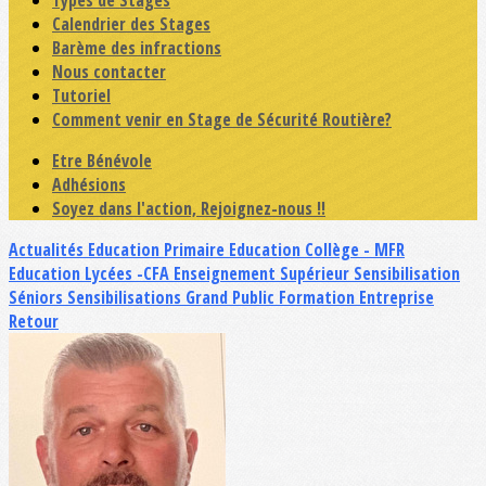
Types de Stages
Calendrier des Stages
Barème des infractions
Nous contacter
Tutoriel
Comment venir en Stage de Sécurité Routière?
Etre Bénévole
Adhésions
Soyez dans l'action, Rejoignez-nous !!
Actualités
Education Primaire
Education Collège - MFR
Education Lycées -CFA
Enseignement Supérieur
Sensibilisation
Séniors
Sensibilisations Grand Public
Formation Entreprise
Retour