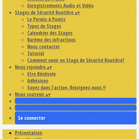
Enregistrements Audio et Vidéo
Stages de Sécurité Routière
▴
▾
Le Permis à Points
Types de Stages
Calendrier des Stages
Barème des infractions
Nous contacter
Tutoriel
Comment venir en Stage de Sécurité Routière?
Nous rejoindre
▴
▾
Etre Bénévole
Adhésions
Soyez dans l'action, Rejoignez-nous !!
Nous soutenir
▴
▾
Se connecter
Présentation