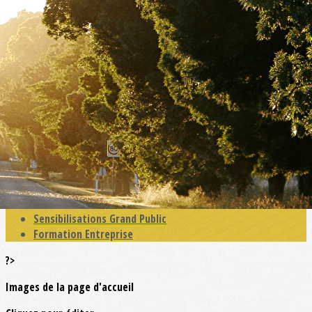
Exporter les lignes sélectionnées
Exporter toutes les colonnes
Exporter uniquement les colonnes affichées
Menu
<
>
Actualités
Education Primaire
Education Collège - MFR
Education Lycées -CFA
Enseignement Supérieur
Sensibilisation Séniors
Sensibilisations Grand Public
Formation Entreprise
?>
Images de la page d'accueil