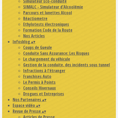
Simulateur Eco-conduite
SIMALC - Simulateur d'Alcoolémie
Parcours et lunettes Alcool
Réactiometre
Ethylotests électroniques
Formation Code de la Route
Nos Articles
Infosblog
▴
▾
Coups de Gueule
Conduite Sans Assurance: Les Risques
Le chargement du véhicule
Gestion de la conduite, des incidents sous tunnel
Infractions à l'étranger
Franchises Auto
Le Permis à Points
Conseils Hivernaux
Drogues et Entreprises
Nos Partenaires
▴
▾
Espace vidéo
▴
▾
Revue de Presse
▴
▾
Articles de Presse