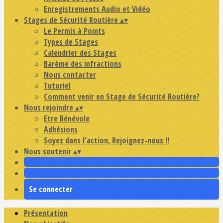
Enregistrements Audio et Vidéo
Stages de Sécurité Routière
▴
▾
Le Permis à Points
Types de Stages
Calendrier des Stages
Barème des infractions
Nous contacter
Tutoriel
Comment venir en Stage de Sécurité Routière?
Nous rejoindre
▴
▾
Etre Bénévole
Adhésions
Soyez dans l'action, Rejoignez-nous !!
Nous soutenir
▴
▾
Se connecter
Présentation