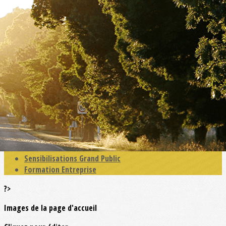
Exporter les lignes sélectionnées
Exporter toutes les colonnes
Exporter uniquement les colonnes affichées
Menu
<
>
Actualités
Education Primaire
Education Collège - MFR
Education Lycées -CFA
Enseignement Supérieur
Sensibilisation Séniors
Sensibilisations Grand Public
Formation Entreprise
?>
Images de la page d'accueil