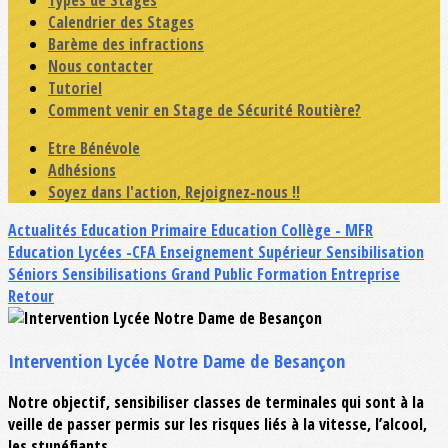
Types de Stages
Calendrier des Stages
Barème des infractions
Nous contacter
Tutoriel
Comment venir en Stage de Sécurité Routière?
Etre Bénévole
Adhésions
Soyez dans l'action, Rejoignez-nous !!
Actualités
Education Primaire
Education Collège - MFR
Education Lycées -CFA
Enseignement Supérieur
Sensibilisation
Séniors
Sensibilisations Grand Public
Formation Entreprise
Retour
Intervention Lycée Notre Dame de Besançon
Notre objectif, sensibiliser classes de terminales qui sont à la
veille de passer permis sur les risques liés à la vitesse, l’alcool,
les stupéfiants…