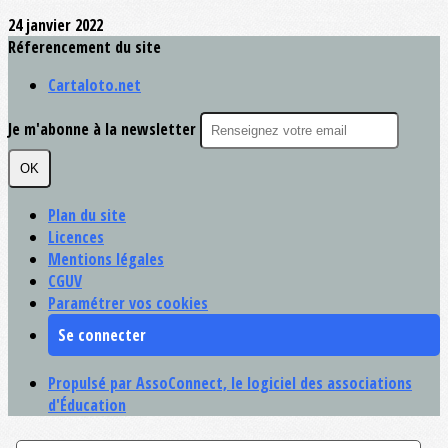
24 janvier 2022
Réferencement du site
Cartaloto.net
Je m'abonne à la newsletter
OK
Plan du site
Licences
Mentions légales
CGUV
Paramétrer vos cookies
Se connecter
Propulsé par AssoConnect, le logiciel des associations
d'Éducation