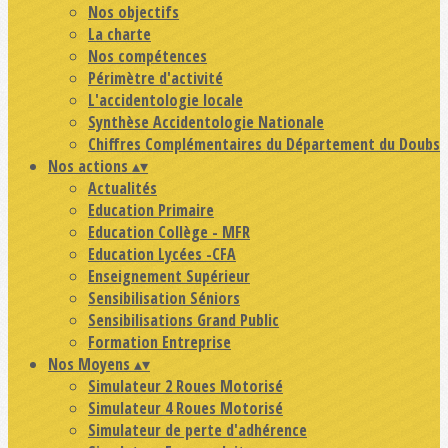
Nos objectifs
La charte
Nos compétences
Périmètre d'activité
L'accidentologie locale
Synthèse Accidentologie Nationale
Chiffres Complémentaires du Département du Doubs
Nos actions
▴
▾
Actualités
Education Primaire
Education Collège - MFR
Education Lycées -CFA
Enseignement Supérieur
Sensibilisation Séniors
Sensibilisations Grand Public
Formation Entreprise
Nos Moyens
▴
▾
Simulateur 2 Roues Motorisé
Simulateur 4 Roues Motorisé
Simulateur de perte d'adhérence