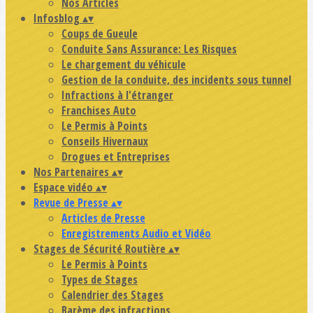
Nos Articles
Infosblog
▴
▾
Coups de Gueule
Conduite Sans Assurance: Les Risques
Le chargement du véhicule
Gestion de la conduite, des incidents sous tunnel
Infractions à l'étranger
Franchises Auto
Le Permis à Points
Conseils Hivernaux
Drogues et Entreprises
Nos Partenaires
▴
▾
Espace vidéo
▴
▾
Revue de Presse
▴
▾
Articles de Presse
Enregistrements Audio et Vidéo
Stages de Sécurité Routière
▴
▾
Le Permis à Points
Types de Stages
Calendrier des Stages
Barème des infractions