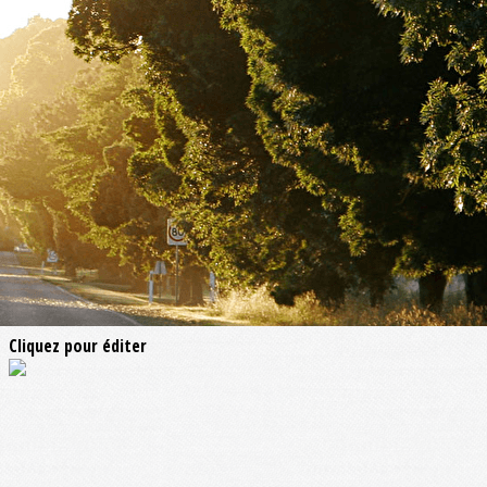
Exporter les lignes sélectionnées
Exporter toutes les colonnes
Exporter uniquement les colonnes affichées
Menu
<
>
Articles de Presse
Enregistrements Audio et Vidéo
?>
Images de la page d'accueil
Cliquez pour éditer