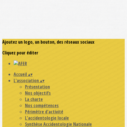
Ajoutez un logo, un bouton, des réseaux sociaux
Cliquez pour éditer
Accueil
▴
▾
L'association
▴
▾
Présentation
Nos objectifs
La charte
Nos compétences
Périmètre d'activité
L'accidentologie locale
Synthèse Accidentologie Nationale