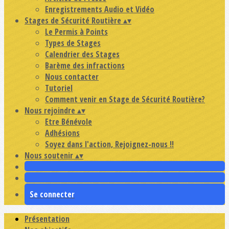
Enregistrements Audio et Vidéo
Stages de Sécurité Routière
▴
▾
Le Permis à Points
Types de Stages
Calendrier des Stages
Barème des infractions
Nous contacter
Tutoriel
Comment venir en Stage de Sécurité Routière?
Nous rejoindre
▴
▾
Etre Bénévole
Adhésions
Soyez dans l'action, Rejoignez-nous !!
Nous soutenir
▴
▾
Se connecter
Présentation