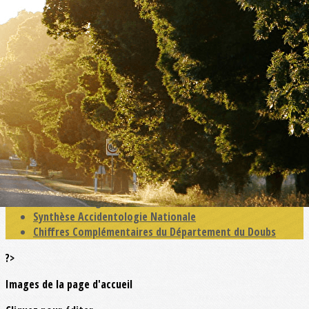
Exporter les lignes sélectionnées
Exporter toutes les colonnes
Exporter uniquement les colonnes affichées
Menu
<
>
Présentation
Nos objectifs
La charte
Nos compétences
Périmètre d'activité
L'accidentologie locale
Synthèse Accidentologie Nationale
Chiffres Complémentaires du Département du Doubs
?>
Images de la page d'accueil