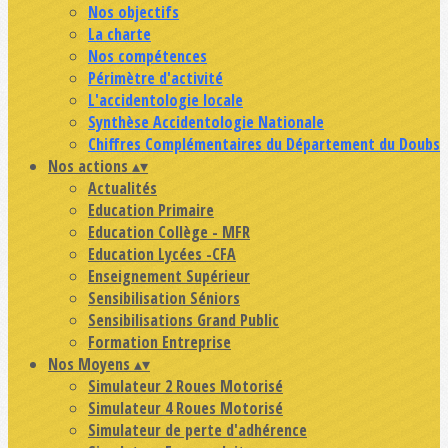
Nos objectifs
La charte
Nos compétences
Périmètre d'activité
L'accidentologie locale
Synthèse Accidentologie Nationale
Chiffres Complémentaires du Département du Doubs
Nos actions
▴
▾
Actualités
Education Primaire
Education Collège - MFR
Education Lycées -CFA
Enseignement Supérieur
Sensibilisation Séniors
Sensibilisations Grand Public
Formation Entreprise
Nos Moyens
▴
▾
Simulateur 2 Roues Motorisé
Simulateur 4 Roues Motorisé
Simulateur de perte d'adhérence