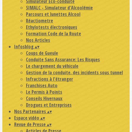
Simulateur Eco-conduite
SIMALC - Simulateur d'Alcoolémie
Parcours et lunettes Alcool
Réactiometre
Ethylotests électroniques
Formation Code de la Route
Nos Articles
Infosblog
▴
▾
Coups de Gueule
Conduite Sans Assurance: Les Risques
Le chargement du véhicule
Gestion de la conduite, des incidents sous tunnel
Infractions à l'étranger
Franchises Auto
Le Permis à Points
Conseils Hivernaux
Drogues et Entreprises
Nos Partenaires
▴
▾
Espace vidéo
▴
▾
Revue de Presse
▴
▾
Articles de Presse