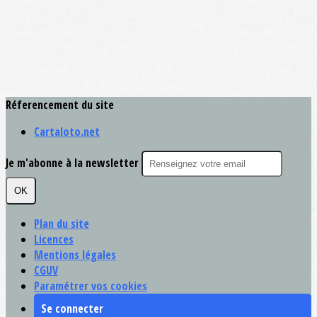
Réferencement du site
Cartaloto.net
Je m'abonne à la newsletter
OK
Plan du site
Licences
Mentions légales
CGUV
Paramétrer vos cookies
Se connecter