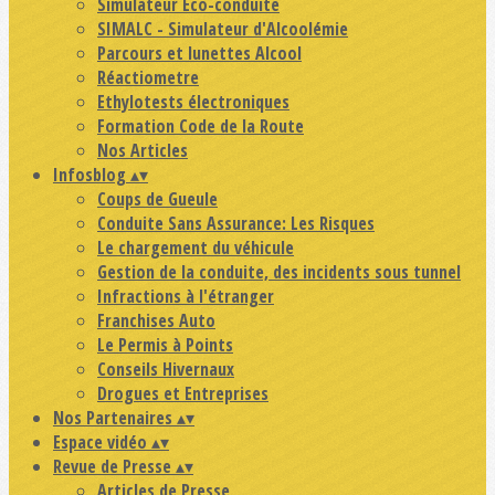
Simulateur Eco-conduite
SIMALC - Simulateur d'Alcoolémie
Parcours et lunettes Alcool
Réactiometre
Ethylotests électroniques
Formation Code de la Route
Nos Articles
Infosblog
▴
▾
Coups de Gueule
Conduite Sans Assurance: Les Risques
Le chargement du véhicule
Gestion de la conduite, des incidents sous tunnel
Infractions à l'étranger
Franchises Auto
Le Permis à Points
Conseils Hivernaux
Drogues et Entreprises
Nos Partenaires
▴
▾
Espace vidéo
▴
▾
Revue de Presse
▴
▾
Articles de Presse