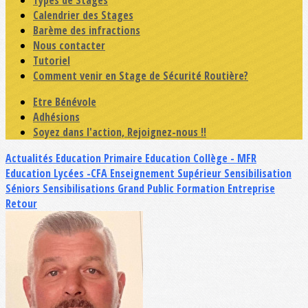
Types de Stages
Calendrier des Stages
Barème des infractions
Nous contacter
Tutoriel
Comment venir en Stage de Sécurité Routière?
Etre Bénévole
Adhésions
Soyez dans l'action, Rejoignez-nous !!
Actualités
Education Primaire
Education Collège - MFR
Education Lycées -CFA
Enseignement Supérieur
Sensibilisation
Séniors
Sensibilisations Grand Public
Formation Entreprise
Retour