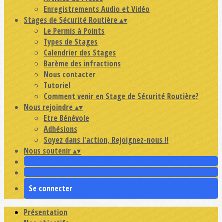
Enregistrements Audio et Vidéo
Stages de Sécurité Routière
▴
▾
Le Permis à Points
Types de Stages
Calendrier des Stages
Barème des infractions
Nous contacter
Tutoriel
Comment venir en Stage de Sécurité Routière?
Nous rejoindre
▴
▾
Etre Bénévole
Adhésions
Soyez dans l'action, Rejoignez-nous !!
Nous soutenir
▴
▾
Se connecter
Présentation