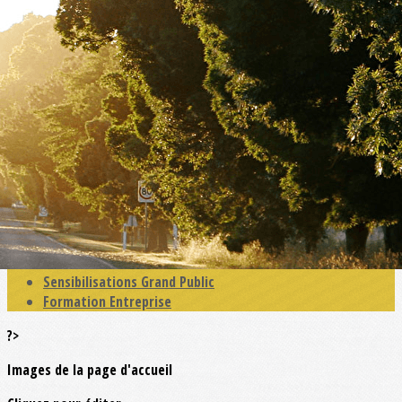
Exporter les lignes sélectionnées
Exporter toutes les colonnes
Exporter uniquement les colonnes affichées
Menu
<
>
Actualités
Education Primaire
Education Collège - MFR
Education Lycées -CFA
Enseignement Supérieur
Sensibilisation Séniors
Sensibilisations Grand Public
Formation Entreprise
?>
Images de la page d'accueil