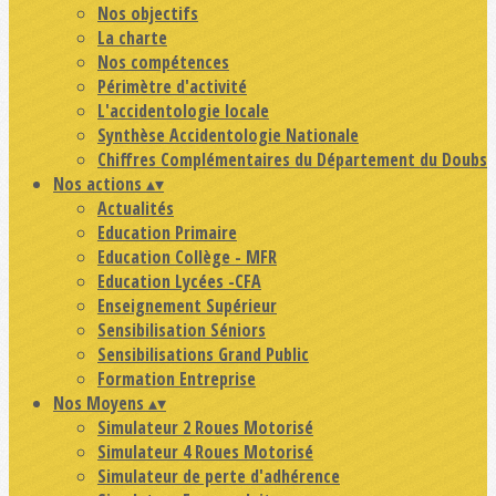
Nos objectifs
La charte
Nos compétences
Périmètre d'activité
L'accidentologie locale
Synthèse Accidentologie Nationale
Chiffres Complémentaires du Département du Doubs
Nos actions
▴
▾
Actualités
Education Primaire
Education Collège - MFR
Education Lycées -CFA
Enseignement Supérieur
Sensibilisation Séniors
Sensibilisations Grand Public
Formation Entreprise
Nos Moyens
▴
▾
Simulateur 2 Roues Motorisé
Simulateur 4 Roues Motorisé
Simulateur de perte d'adhérence