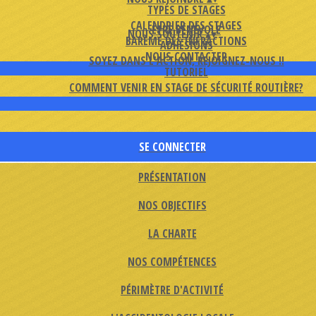
TYPES DE STAGES
CALENDRIER DES STAGES
ETRE BÉNÉVOLE
NOUS SOUTENIR
▴
▾
BARÈME DES INFRACTIONS
ADHÉSIONS
NOUS CONTACTER
SOYEZ DANS L'ACTION, REJOIGNEZ-NOUS !!
TUTORIEL
COMMENT VENIR EN STAGE DE SÉCURITÉ ROUTIÈRE?
SE CONNECTER
PRÉSENTATION
NOS OBJECTIFS
LA CHARTE
NOS COMPÉTENCES
PÉRIMÈTRE D'ACTIVITÉ