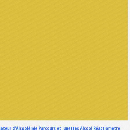
lateur d'Alcoolémie
Parcours et lunettes Alcool
Réactiometre