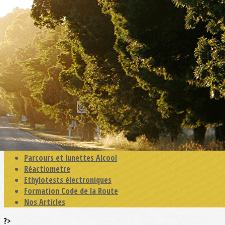
Exporter les lignes sélectionnées
Exporter toutes les colonnes
Exporter uniquement les colonnes affichées
Menu
<
>
Simulateur 2 Roues Motorisé
Simulateur 4 Roues Motorisé
Simulateur de perte d'adhérence
Simulateur Eco-conduite
SIMALC - Simulateur d'Alcoolémie
Parcours et lunettes Alcool
Réactiometre
Ethylotests électroniques
Formation Code de la Route
Nos Articles
?>