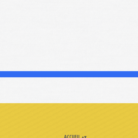
ACCUEIL
▴
▾