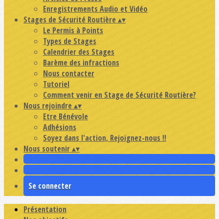
Enregistrements Audio et Vidéo
Stages de Sécurité Routière
▴
▾
Le Permis à Points
Types de Stages
Calendrier des Stages
Barème des infractions
Nous contacter
Tutoriel
Comment venir en Stage de Sécurité Routière?
Nous rejoindre
▴
▾
Etre Bénévole
Adhésions
Soyez dans l'action, Rejoignez-nous !!
Nous soutenir
▴
▾
Se connecter
Présentation