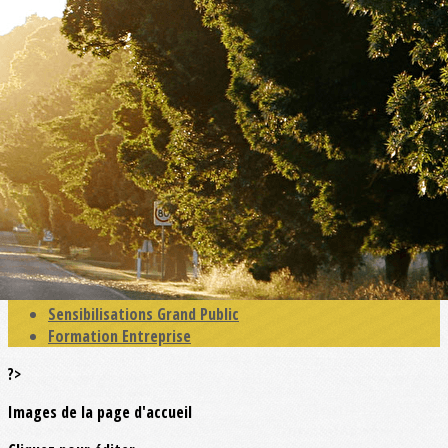
Exporter les lignes sélectionnées
Exporter toutes les colonnes
Exporter uniquement les colonnes affichées
Menu
<
>
Actualités
Education Primaire
Education Collège - MFR
Education Lycées -CFA
Enseignement Supérieur
Sensibilisation Séniors
Sensibilisations Grand Public
Formation Entreprise
?>
Images de la page d'accueil