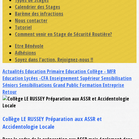
Types de Stages
Calendrier des Stages
Barème des infractions
Nous contacter
Tutoriel
Comment venir en Stage de Sécurité Routière?
Etre Bénévole
Adhésions
Soyez dans l'action, Rejoignez-nous !!
Actualités
Education Primaire
Education Collège - MFR
Education Lycées -CFA
Enseignement Supérieur
Sensibilisation
Séniors
Sensibilisations Grand Public
Formation Entreprise
Retour
Collège LE RUSSEY Préparation aux ASSR et
Accidentologie Locale