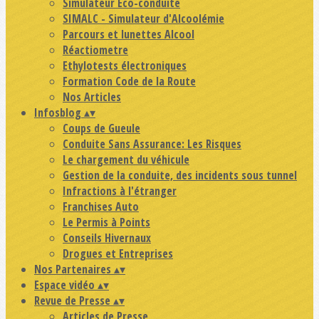
Simulateur Eco-conduite
SIMALC - Simulateur d'Alcoolémie
Parcours et lunettes Alcool
Réactiometre
Ethylotests électroniques
Formation Code de la Route
Nos Articles
Infosblog
▴
▾
Coups de Gueule
Conduite Sans Assurance: Les Risques
Le chargement du véhicule
Gestion de la conduite, des incidents sous tunnel
Infractions à l'étranger
Franchises Auto
Le Permis à Points
Conseils Hivernaux
Drogues et Entreprises
Nos Partenaires
▴
▾
Espace vidéo
▴
▾
Revue de Presse
▴
▾
Articles de Presse