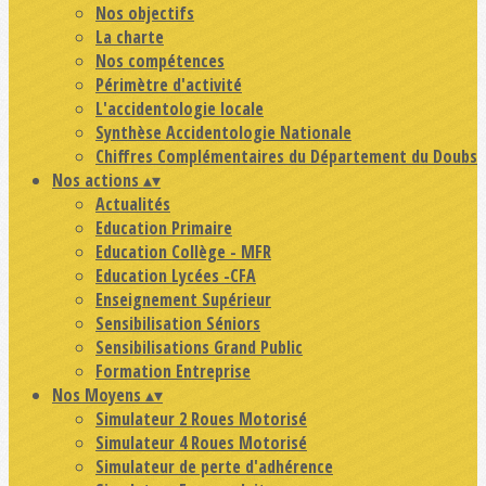
Nos objectifs
La charte
Nos compétences
Périmètre d'activité
L'accidentologie locale
Synthèse Accidentologie Nationale
Chiffres Complémentaires du Département du Doubs
Nos actions
▴
▾
Actualités
Education Primaire
Education Collège - MFR
Education Lycées -CFA
Enseignement Supérieur
Sensibilisation Séniors
Sensibilisations Grand Public
Formation Entreprise
Nos Moyens
▴
▾
Simulateur 2 Roues Motorisé
Simulateur 4 Roues Motorisé
Simulateur de perte d'adhérence