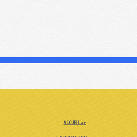
ACCUEIL
▴
▾