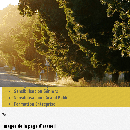
Exporter les lignes sélectionnées
Exporter toutes les colonnes
Exporter uniquement les colonnes affichées
Menu
<
>
Actualités
Education Primaire
Education Collège - MFR
Education Lycées -CFA
Enseignement Supérieur
Sensibilisation Séniors
Sensibilisations Grand Public
Formation Entreprise
?>
Images de la page d'accueil