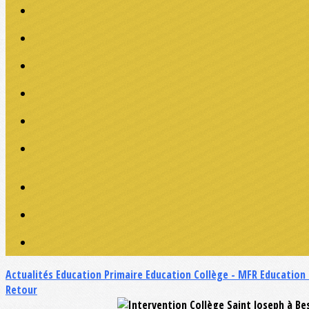
Actualités
Education Primaire
Education Collège - MFR
Education
Retour