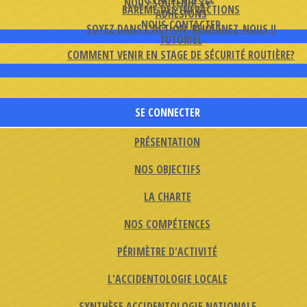
NOUS SOUTENIR
▴
▾
BARÈME DES INFRACTIONS
ADHÉSIONS
NOUS CONTACTER
SOYEZ DANS L'ACTION, REJOIGNEZ-NOUS !!
TUTORIEL
COMMENT VENIR EN STAGE DE SÉCURITÉ ROUTIÈRE?
SE CONNECTER
PRÉSENTATION
NOS OBJECTIFS
LA CHARTE
NOS COMPÉTENCES
PÉRIMÈTRE D'ACTIVITÉ
L'ACCIDENTOLOGIE LOCALE
SYNTHÈSE ACCIDENTOLOGIE NATIONALE