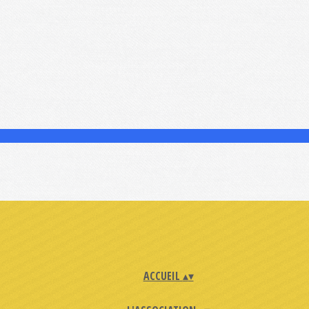
ACCUEIL
▴
▾