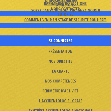
NOUS SOUTENIR
▴
▾
BARÈME DES INFRACTIONS
ADHÉSIONS
NOUS CONTACTER
SOYEZ DANS L'ACTION, REJOIGNEZ-NOUS !!
TUTORIEL
COMMENT VENIR EN STAGE DE SÉCURITÉ ROUTIÈRE?
SE CONNECTER
PRÉSENTATION
NOS OBJECTIFS
LA CHARTE
NOS COMPÉTENCES
PÉRIMÈTRE D'ACTIVITÉ
L'ACCIDENTOLOGIE LOCALE
SYNTHÈSE ACCIDENTOLOGIE NATIONALE