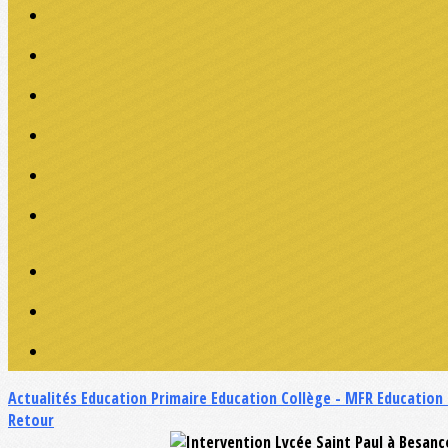
Actualités
Education Primaire
Education Collège - MFR
Education
Retour