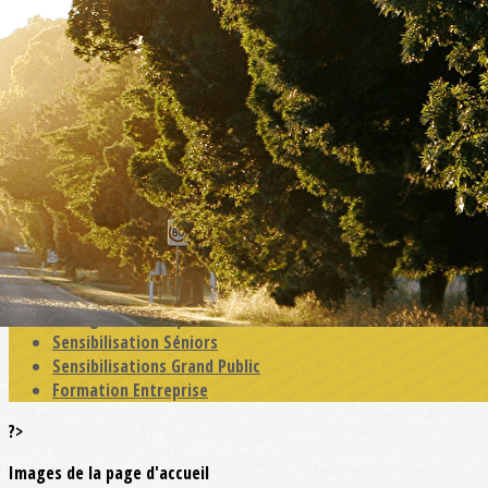
Exporter les lignes sélectionnées
Exporter toutes les colonnes
Exporter uniquement les colonnes affichées
Menu
<
>
Actualités
Education Primaire
Education Collège - MFR
Education Lycées -CFA
Enseignement Supérieur
Sensibilisation Séniors
Sensibilisations Grand Public
Formation Entreprise
?>
Images de la page d'accueil